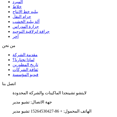
المبرد
خلاط
بيليه خط الانتاج
حزام النقل
آلة بيليه الخشب
جزازة المدراس
جرافة انزلاقية التوجيه
آخر
من نحن
مقدمة الشركة
لماذا تختارنا؟
تاريخ المطورين
ثقافة الشركات
فيديو المؤسسة
اتصل بنا
لايتشو تشينجدا الماكينات والشركة المحدودة
جهة الاتصال: تشيو مدير
الهاتف المحمول: + 86-15264530427 تشيو مدير