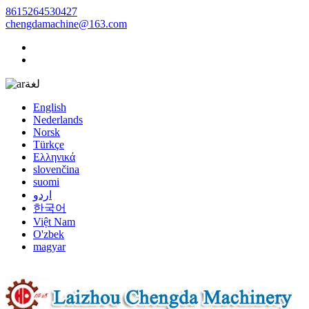
8615264530427
chengdamachine@163.com
لغة
English
Nederlands
Norsk
Türkçe
Ελληνικά
slovenčina
suomi
اردو
한국어
Việt Nam
O'zbek
magyar