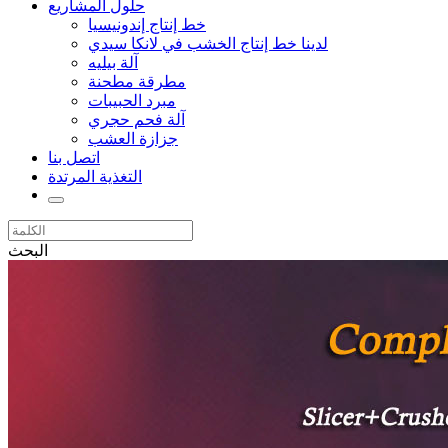
حلول المشاريع
خط إنتاج إندونيسيا
لدينا خط إنتاج الخشب في لانكا سيدي
آلة بيليه
مطرقة مطحنة
مبرد الحبيبات
آلة فحم حجري
جزازة العشب
اتصل بنا
التغذية المرتدة
البحث