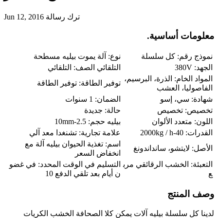
ترك رسالة
Jun 12, 2016
معلومات أساسية.
نموذج رقم: كل سلسلة
نوع: آلة يموت بيليه مسطحة
الجهد: 380V
التلقائي الصف: التلقائي
المواد الخام: الذرة، البرسيم،
توفير الطاقة: توفير الطاقة
الفاصوليا، العشب
شهادة: سي، إسو
الضمان: 1 سنوات
تخصيص: تخصيص
حالة: جديدة
اللون: متعدد الألوان
بيليه حجم: 2.5-10mm
القدرات: 40-2000kg / h
علامة تجارية: تشنغدا معد آلي
اسم: تغذية الحيوان بيليه آلة مع
الأصل: لايتشو، سانداندونغ
انخفاض السعر
التعبئة: الخشب الرقائقي مرب
التسليم في الوقت المحدد: في غضو
ع
ن أيام بعد تلقي الدفع 10
وصف المنتج
لدينا كل سلسلة بيليه آلات يمكن كلا الصحافة الخشب الكريات