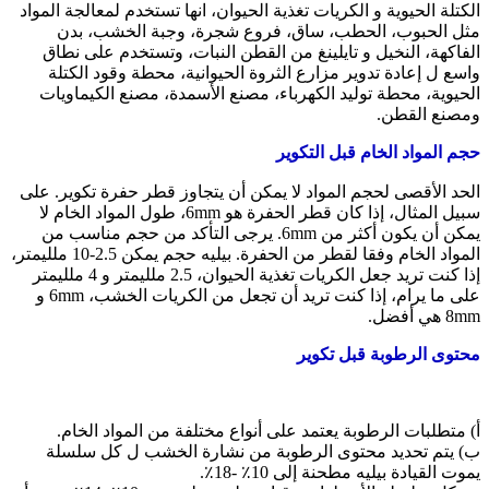
الكتلة الحيوية و الكريات تغذية الحيوان، انها تستخدم لمعالجة المواد
مثل الحبوب، الحطب، ساق، فروع شجرة، وجبة الخشب، بدن
الفاكهة، النخيل و تايلينغ من القطن النبات، وتستخدم على نطاق
واسع ل إعادة تدوير مزارع الثروة الحيوانية، محطة وقود الكتلة
الحيوية، محطة توليد الكهرباء، مصنع الأسمدة، مصنع الكيماويات
ومصنع القطن.
حجم المواد الخام قبل التكوير
الحد الأقصى لحجم المواد لا يمكن أن يتجاوز قطر حفرة تكوير.
على
سبيل المثال، إذا كان قطر الحفرة هو 6mm، طول المواد الخام لا
يمكن أن يكون أكثر من 6mm.
يرجى التأكد من حجم مناسب من
المواد الخام وفقا لقطر من الحفرة.
بيليه حجم يمكن 2.5-10 ملليمتر،
إذا كنت تريد جعل الكريات تغذية الحيوان، 2.5 ملليمتر و 4 ملليمتر
على ما يرام، إذا كنت تريد أن تجعل من الكريات الخشب، 6mm و
8mm هي أفضل.
محتوى الرطوبة قبل تكوير
أ) متطلبات الرطوبة يعتمد على أنواع مختلفة من المواد الخام.
ب) يتم تحديد محتوى الرطوبة من نشارة الخشب ل كل سلسلة
يموت القيادة بيليه مطحنة إلى 10٪ -18٪.